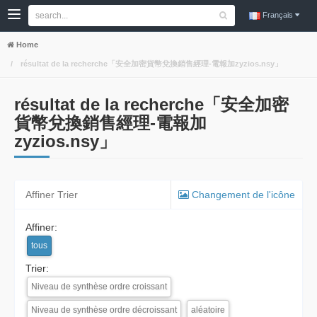
Français
Home
résultat de la recherche「安全加密貨幣兌換銷售經理-電報加zyzios.nsy」
résultat de la recherche「安全加密
貨幣兌換銷售經理-電報加
zyzios.nsy」
Affiner Trier
Changement de l'icône
Affiner:
tous
Trier:
Niveau de synthèse ordre croissant
Niveau de synthèse ordre décroissant
aléatoire