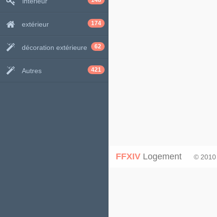
148
intérieur
174
extérieur
62
décoration extérieure
421
Autres
FFXIV
Logement
© 2010