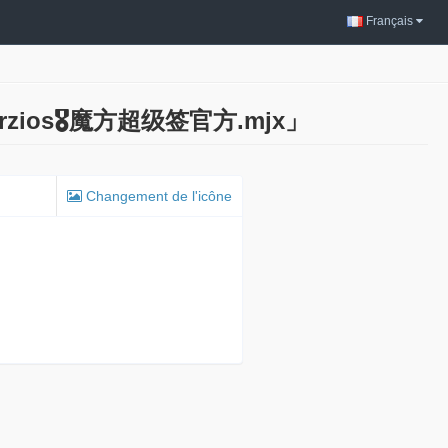
Français
rzios🎖️魔方超级签官方.mjx」
Changement de l'icône