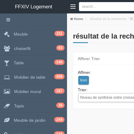
FFXIV
Logement
Home
résultat de la reche
211
Meuble
résultat de 
93
chaise/lit
Affiner Trier
140
Table
Affiner:
408
Mobilier de table
tous
Trier:
187
Mobilier mural
Niveau de synthèse ordre croiss
36
Tapis
244
Meuble de jardin