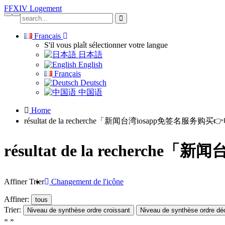
FFXIV
Logement
Français
S'il vous plaît sélectionner votre langue
日本語
English
Français
Deutsch
中国语
Home
résultat de la recherche「新闻台湾iosapp免签名服务购买
résultat de la recherc
Affiner Trier
Changement de l'icône
Affiner:
tous
Trier:
Niveau de synthèse ordre croissant
Niveau de synthèse ordre dé
«
»