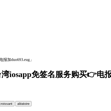
电报加duo693.eug」
he「新闻台湾iosapp免签名服务购买👉电报
croissant
aléatoire