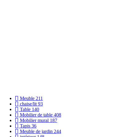
Meuble
211
chaise/lit
93
Table
140
Mobilier de table
408
Mobilier mural
187
Tapis
36
Meuble de jardin
244
intérieur
148