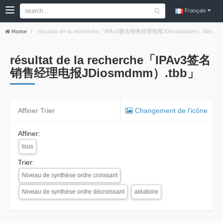
Français
Home
résultat de la recherche「IPAv3签名销售经理电报JDiosmdmm）.tbb」
résultat de la recherche「IPAv3签名
销售经理电报JDiosmdmm）.tbb」
Affiner Trier
Changement de l'icône
Affiner:
tous
Trier:
Niveau de synthèse ordre croissant
Niveau de synthèse ordre décroissant
aléatoire