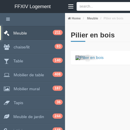
FFXIV
Logement
Home
Meuble
Pilier en bois
211
Meuble
Pilier en bois
93
chaise/lit
140
Table
408
Mobilier de table
187
Mobilier mural
36
Tapis
244
Meuble de jardin