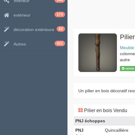
148
intérieur
174
extérieur
62
décoration extérieure
Pilie
421
Autres
Meuble
colonne
autre
vente
Un pilier en bois décoratif re
Pilier en bois Vendu
PNJ échoppes
PNJ
Quincaillière