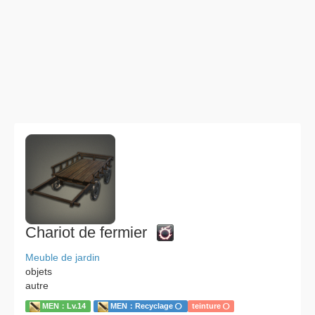
Chariot de fermier
Meuble de jardin
objets
autre
MEN：Lv.14
MEN：Recyclage
teinture