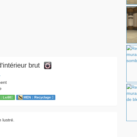
'intérieur brut
r
ment
e
：Lv.60
MEN：Recyclage
 lustré.