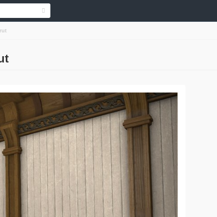
rut
ut