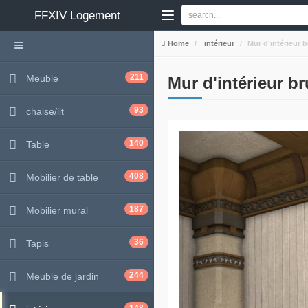
FFXIV
Logement
Home
intérieur
Mur d'intérieur b
211
Meuble
Mur d'intérieur br
93
chaise/lit
140
Table
408
Mobilier de table
187
Mobilier mural
36
Tapis
244
Meuble de jardin