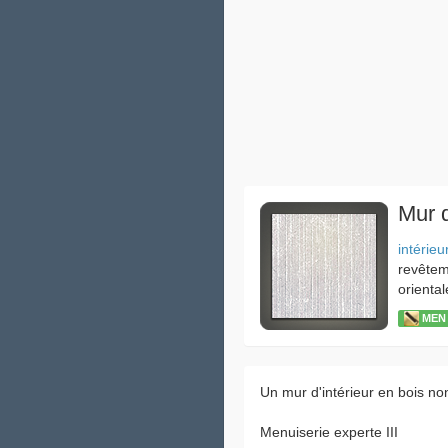
Mur d
intérieu
revête
oriental
MEN
Un mur d'intérieur en bois non
Menuiserie experte III