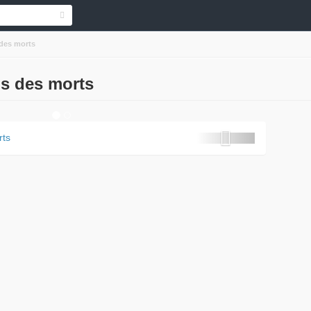
 des morts
is des morts