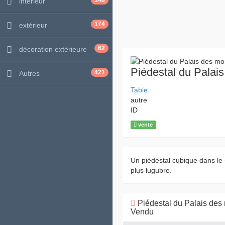
148
intérieur
174
extérieur
62
décoration extérieure
Piédestal du Palai
421
Autres
Table
autre
ID
vente
Un piédestal cubique dans le 
plus lugubre.
Piédestal du Palais des 
Vendu