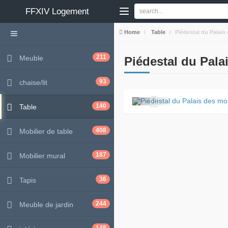
FFXIV
Logement
Home
Table
Piédestal du Palais
211
Meuble
Piédestal du Pala
93
chaise/lit
140
Table
408
Mobilier de table
187
Mobilier mural
36
Tapis
244
Meuble de jardin