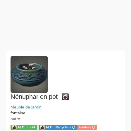
Nénuphar en pot
Meuble de jardin
fontaine
autre
ALC：Lv.41
ALC：Recyclage
teinture