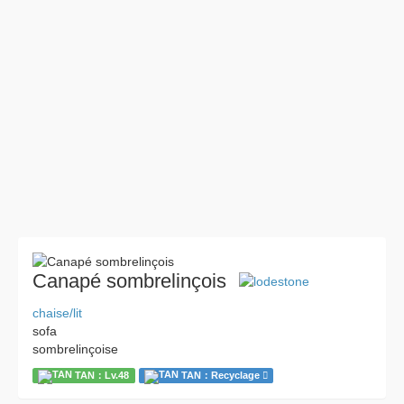
Canapé sombrelinçois
chaise/lit
sofa
sombrelinçoise
TAN：Lv.48
TAN：Recyclage