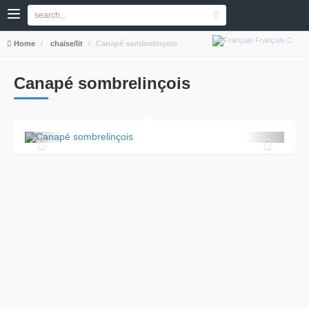
Français
Home
chaise/lit
Canapé sombrelinçois
Canapé sombrelinçois