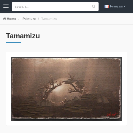
Français
Home
Peinture
Tamamizu
Tamamizu