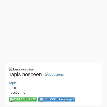
Tapis noscéen
Tapis
tapis
noscéenne
COU：Lv.37
COU：Recyclage