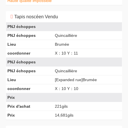
Haute qualité impossible
Tapis noscéen Vendu
PNJ échoppes
PNJ échoppes
Quincaillière
Lieu
Brumée
coordonner
X：10 Y：11
PNJ échoppes
PNJ échoppes
Quincaillière
Lieu
[Expanded rue]Brumée
coordonner
X：10 Y：10
Prix
Prix d'achat
221gils
Prix
14,681gils