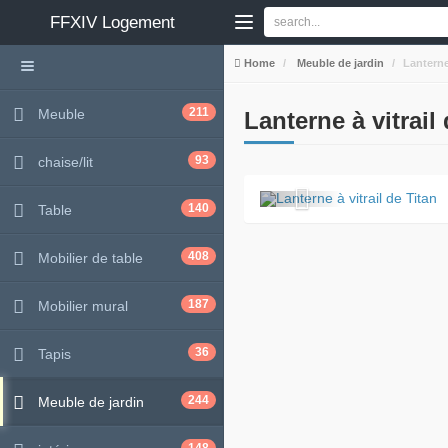
FFXIV
Logement
Home
Meuble de jardin
Lanterne 
211
Meuble
Lanterne à vitrail
93
chaise/lit
140
Table
408
Mobilier de table
187
Mobilier mural
36
Tapis
244
Meuble de jardin