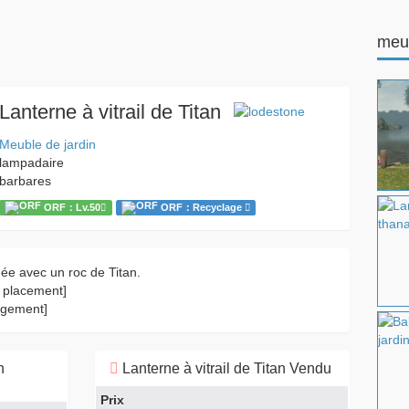
meu
Lanterne à vitrail de Titan
Meuble de jardin
lampadaire
barbares
ORF：Lv.50
ORF：Recyclage
uée avec un roc de Titan.
ès placement]
logement]
n
Lanterne à vitrail de Titan Vendu
Prix