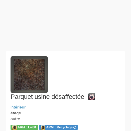
Parquet usine désaffectée
intérieur
étage
autre
ARM：Lv.80
ARM：Recyclage