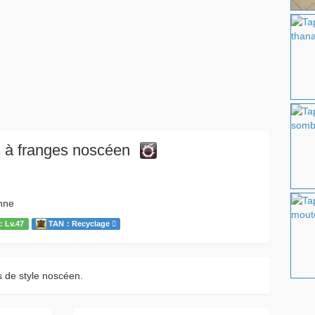
s à franges noscéen
nne
Lv.47
TAN：Recyclage
s de style noscéen.