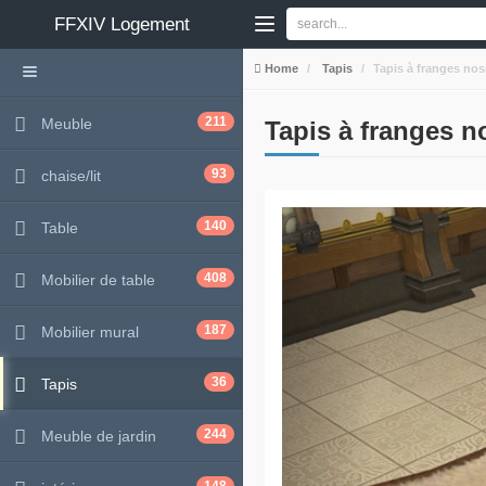
FFXIV
Logement
Home
Tapis
Tapis à franges no
211
Meuble
Tapis à franges 
93
chaise/lit
140
Table
408
Mobilier de table
187
Mobilier mural
36
Tapis
244
Meuble de jardin