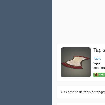
Tapi
Tapis
tapis
noscée
TAN：
Un confortable tapis à frange