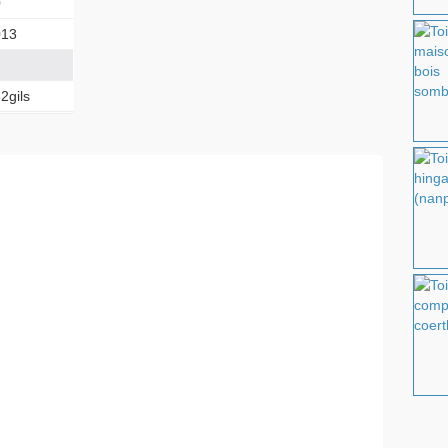
0
013
2gils