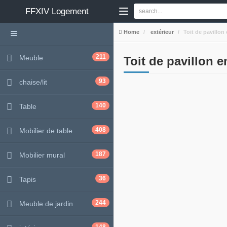
FFXIV
Logement
Home
extérieur
Toit de pavillon
211
Meuble
Toit de pavillon e
93
chaise/lit
140
Table
408
Mobilier de table
187
Mobilier mural
36
Tapis
244
Meuble de jardin