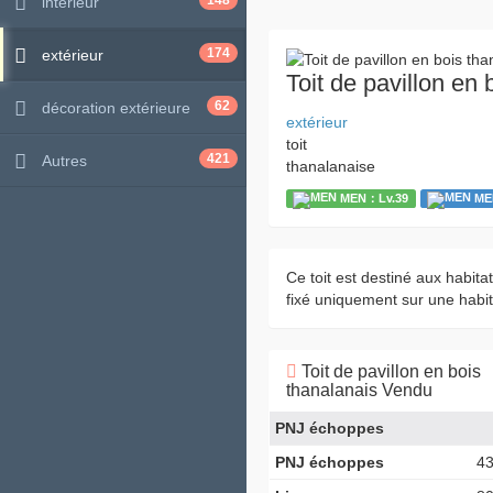
148
intérieur
174
extérieur
Toit de pavillon en 
62
décoration extérieure
extérieur
toit
421
Autres
thanalanaise
MEN：Lv.39
ME
Ce toit est destiné aux habita
fixé uniquement sur une habit
Toit de pavillon en bois
thanalanais Vendu
PNJ échoppes
PNJ échoppes
4