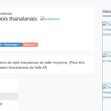
meu
bois thanalanais
N：Recyclage
teinture
tions de style thanalanais de taille moyenne. [Peut être
ation thanalanaise de taille M]
38